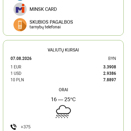
MINSK CARD
SKUBIOS PAGALBOS
tarnybų telefonai
VALIUTŲ KURSAI
07.08.2026
BYN
1 EUR
3.3908
1 USD
2.9386
10 PLN
7.8897
ORAI
16 — 25°C
+375