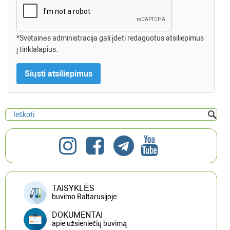
*Svetainės administracija gali įdėti redaguotus atsiliepimus
į tinklalapius.
TAISYKLĖS
buvimo Baltarusijoje
DOKUMENTAI
apie užsieniečių buvimą