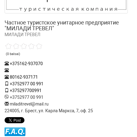
Частное туристское унитарное предприятие
"МИЛАДИ ТРЕВЕЛ"
МИЛАДИ ТРЕВЕЛ
(0 balsai)
+375162-937070
80162-937171
+3752977 00 991
+375297700991
+3752977 00 991
miladitrevel@mail.ru
224005, г. Брест, ул. Карла Маркса, 7, оф. 25