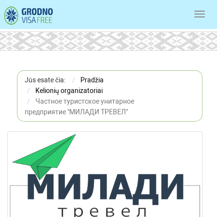
Toggl
navig
Jūs esate čia:
Pradžia
Kelionių organizatoriai
Частное туристское унитарное
предприятие "МИЛАДИ ТРЕВЕЛ"