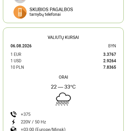
SKUBIOS PAGALBOS
tarnybų telefonai
VALIUTŲ KURSAI
06.08.2026
BYN
1 EUR
3.3767
1 USD
2.9264
10 PLN
7.8365
ORAI
22 — 33°C
+375
220V / 50 Hz
+03:00 (Europe/Minsk)