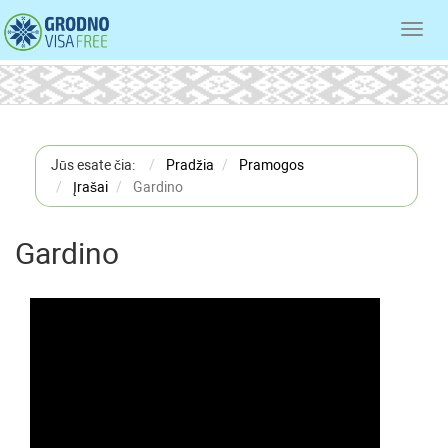
Toggl
navig
Jūs esate čia:
Pradžia
Pramogos
Įrašai
Gardino
Gardino