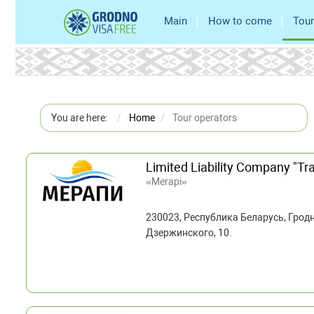
Main
How to come
Tour
You are here:
Home
Tour operators
Limited Liability Company "T
«Merapi»
230023, Республика Беларусь, Гродн
Дзержинского, 10.