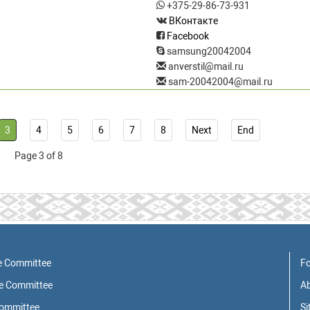
+375-29-86-73-931
ВКонтакте
Facebook
samsung20042004
anverstil@mail.ru
sam-20042004@mail.ru
3
4
5
6
7
8
Next
End
Page 3 of 8
e Committee
Fo
ve Committee
Ab
Committee
S