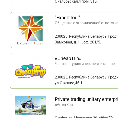
Октябрьская,4 пом. 315.
"ExpertTour"
Общество с ограниченной ответств
230025, Республика Беларусь, Гродн
Замковая, д. 11, оф. 201/5.
«CheapTrip»
Частное туристическое унитарное 
230023, Республика Беларусь, Гродн
ул.Ожешко,45-1.
Private trading unitary enterp
«AnverStil»