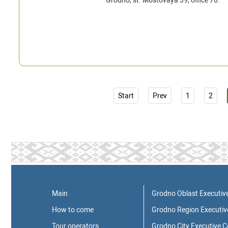
Grodno, st. Mostovaya 39, office 70.
Start
Prev
1
2
Main
Grodno Oblast Executiv
How to come
Grodno Region Executi
Tour operators
Grodno City Executive 