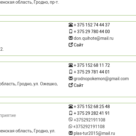
енская область, Гродно, пр-т.
+ 375 152 74 44 37
+ 375 29 780 44 00
don.quihote@mail.ru
Сайт
2.
+ 375 152 68 11 72
+ 375 29 781 44 01
grodnopokemon@gmail.com
бласть, Гродно, ул. Ожешко,
Сайт
+ 375 152 68 25 48
+ 375 29 282 41 91
дприятие
+375292191108
+375292191108
енская область, Гродно, ул.
plas-tur2015@mail.ru