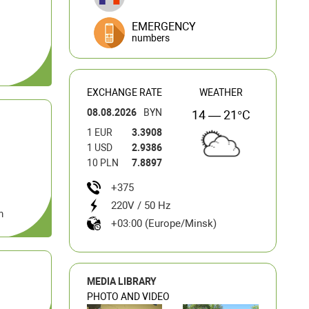
EMERGENCY
numbers
EXCHANGE RATE
WEATHER
08.08.2026
BYN
14 — 21°C
1 EUR
3.3908
1 USD
2.9386
10 PLN
7.8897
+375
220V / 50 Hz
m
+03:00 (Europe/Minsk)
MEDIA LIBRARY
PHOTO AND VIDEO