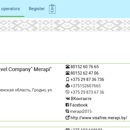
 operators
Register
80152 60 76 65
ravel Company" Merapi"
80152 62 47 06
+375 29 87 36 736
+375152607665
енская область, Гродно, ул.
+375 29 873 67 36
ВКонтакте
Facebook
merapi2015
http://www.visafree.merapi.by/