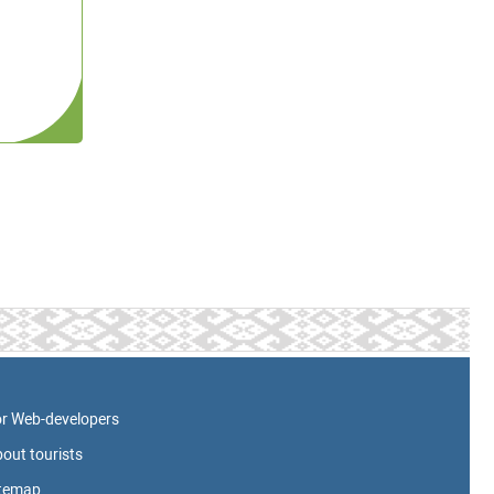
r Web-developers
out tourists
itemap