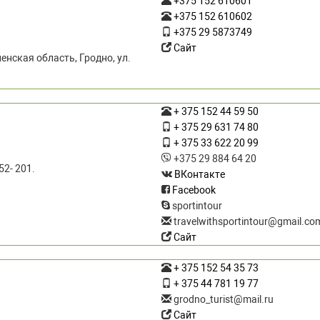
+375 152 610601
+375 152 610602
+375 29 5873749
Сайт
енская область, Гродно, ул.
+ 375 152 44 59 50
+ 375 29 631 74 80
+ 375 33 622 20 99
+375 29 884 64 20
52- 201.
ВКонтакте
Facebook
sportintour
travelwithsportintour@gmail.co
Сайт
+ 375 152 54 35 73
+ 375 44 781 19 77
grodno_turist@mail.ru
Сайт