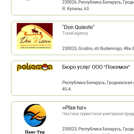
230026, Республика Беларусь, Гродн
Я. Купалы, 63.
"Don Quixote"
Тravel agency
230023, Grodno, str.Budennogo, 48a-2
Бюро услуг ООО “Покемон”
Республика Беларусь, Гродненская о
45-4.
«Plas-tur»
Частное туристское унитарное пре
230023, Республика Беларусь, Гродн