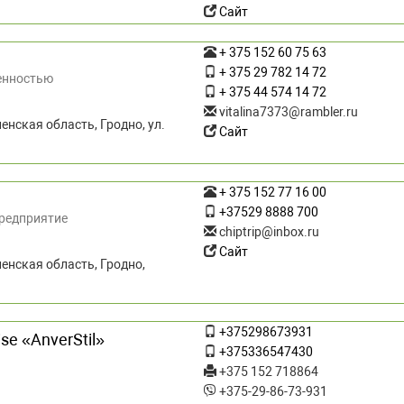
Сайт
+ 375 152 60 75 63
+ 375 29 782 14 72
енностью
+ 375 44 574 14 72
vitalina7373@rambler.ru
енская область, Гродно, ул.
Сайт
+ 375 152 77 16 00
+37529 8888 700
предприятие
chiptrip@inbox.ru
Сайт
енская область, Гродно,
+375298673931
rise «AnverStil»
+375336547430
+375 152 718864
+375-29-86-73-931