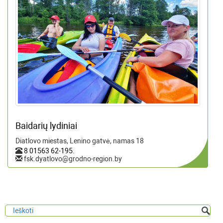
Baidarių lydiniai
Diatlovo miestas, Lenino gatvė, namas 18
8 01563 62-195
.
fsk.dyatlovo@grodno-region.by