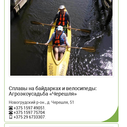
Сплавы на байдарках и велосипеды:
Агроэкоусадьба «Черешля»
Новогрудский р-он., д. Черешля, 51
+375 1597 49051
.
+375 1597 75704
.
+375 29 6733307
.