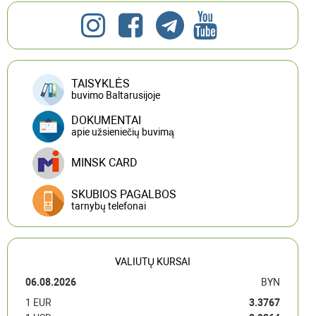
TAISYKLĖS
buvimo Baltarusijoje
DOKUMENTAI
apie užsieniečių buvimą
MINSK CARD
SKUBIOS PAGALBOS
tarnybų telefonai
VALIUTŲ KURSAI
06.08.2026
BYN
1 EUR
3.3767