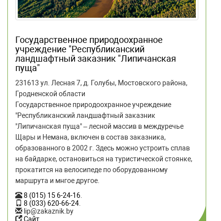
Государственное природоохранное
учреждение "Республиканский
ландшафтный заказник "Липичанская
пуща"
231613 ул. Лесная 7, д. Голубы, Мостовского района,
Гродненской области
Государственное природоохранное учреждение
"Республиканский ландшафтный заказник
"Липичанская пуща" – лесной массив в междуречье
Щары и Немана, включен в состав заказника,
образованного в 2002 г. Здесь можно устроить сплав
на байдарке, остановиться на туристической стоянке,
прокатится на велосипеде по оборудованному
маршрута и мнгое другое.
8 (015) 15 6-24-16
.
8 (033) 620-66-24
.
lip@zakaznik.by
Сайт