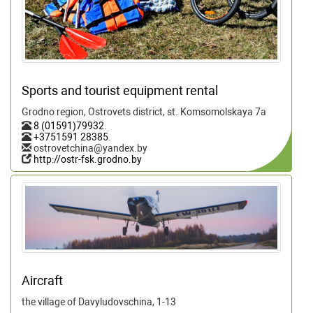
Sports and tourist equipment rental
Grodno region, Ostrovets district, st. Komsomolskaya 7a
8 (01591)79932
.
+3751591 28385
.
ostrovetchina@yandex.by
http://ostr-fsk.grodno.by
Aircraft
the village of Davyludovschina, 1-13