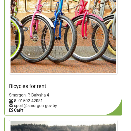
Bicycles for rent
Smorgon, P. Balysha 4
8 -01592-42081
.
sport@smorgon.gov.by
Сайт