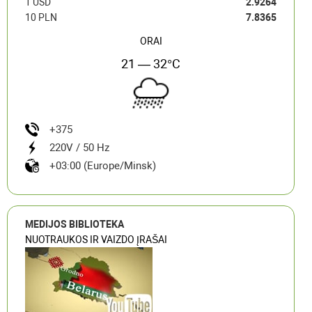
1 USD
2.9264
10 PLN
7.8365
ORAI
21 — 32°C
+375
220V / 50 Hz
+03:00 (Europe/Minsk)
MEDIJOS BIBLIOTEKA
NUOTRAUKOS IR VAIZDO ĮRAŠAI