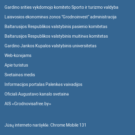
Gardino srities vykdomojo komiteto Sporto ir turizmo valdyba
Laisvosios ekonominės zonos "Grodnoinvest" administracija
Baltarusijos Respublikos valstybinis pasienio komitetas
Baltarusijos Respublikos valstybinis muitinės komitetas
Gardino Jankos Kupalos valstybinis universitetas
Web-kūrėjams
Apie turistus
Svetainės medis
Informacijos portalas Palenkės vaivadijos
Oficiali Augustavo kanalo svetainė
AIS «Grodnovisafree.by»
Jūsų interneto naršyklė:
Chrome Mobile 131