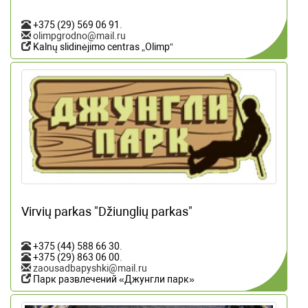
+375 (29) 569 06 91
.
olimpgrodno@mail.ru
Kalnų slidinėjimo centras „Olimp“
Virvių parkas "Džiunglių parkas"
+375 (44) 588 66 30
.
+375 (29) 863 06 00
.
zaousadbapyshki@mail.ru
Парк развлечений «Джунгли парк»