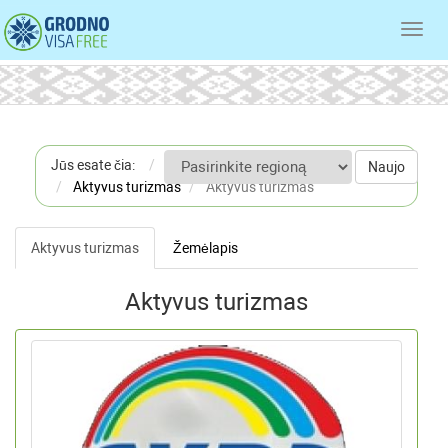
Toggl
navig
Jūs esate čia:
Pradžia
Naujo
Aktyvus turizmas
Aktyvus turizmas
Aktyvus turizmas
Žemėlapis
Aktyvus turizmas