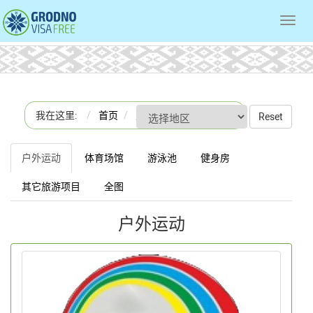
Toggl
navig
我在这里:
首页
户外运动
Reset
户外运动
体育场馆
游泳池
健身房
其它旅游项目
全图
户外运动