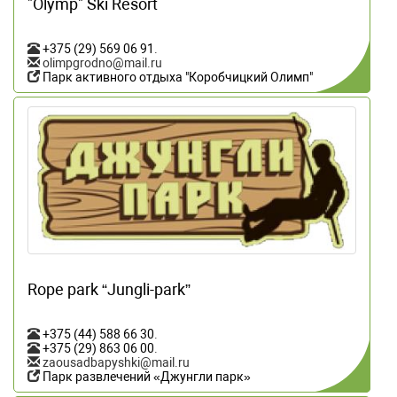
"Olymp" Ski Resort
+375 (29) 569 06 91
.
olimpgrodno@mail.ru
Парк активного отдыха "Коробчицкий Олимп"
Rope park “Jungli-park”
+375 (44) 588 66 30
.
+375 (29) 863 06 00
.
zaousadbapyshki@mail.ru
Парк развлечений «Джунгли парк»