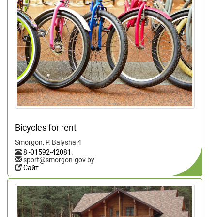
Bicycles for rent
Smorgon, P. Balysha 4
8 -01592-42081
.
sport@smorgon.gov.by
Сайт