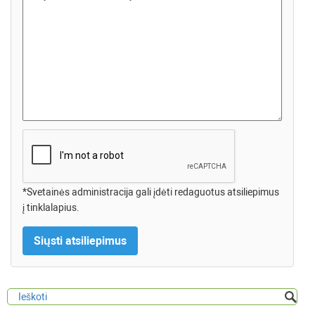
*Svetainės administracija gali įdėti redaguotus atsiliepimus
į tinklalapius.