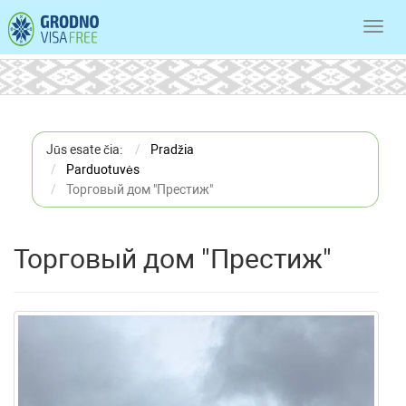
Toggl
navig
Jūs esate čia:
Pradžia
Parduotuvės
Торговый дом "Престиж"
Торговый дом "Престиж"