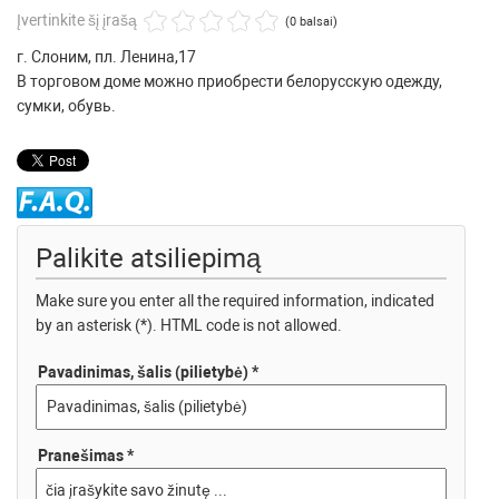
Įvertinkite šį įrašą
(0 balsai)
г. Слоним, пл. Ленина,17
В торговом доме можно приобрести белорусскую одежду,
сумки, обувь.
Palikite atsiliepimą
Make sure you enter all the required information, indicated
by an asterisk (*). HTML code is not allowed.
Pavadinimas, šalis (pilietybė) *
Pranešimas *