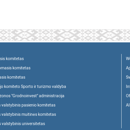
sis komitetas
W
domasis komitetas
Ap
sis komitetas
Sv
jo komiteto Sporto ir turizmo valdyba
In
zonos "Grodnoinvest" administracija
Of
 valstybinis pasienio komitetas
AI
 valstybinis muitinės komitetas
valstybinis universitetas