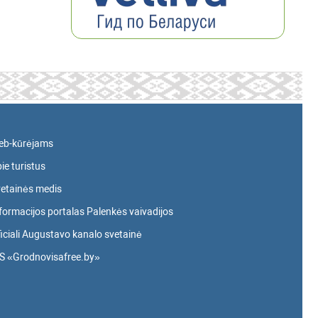
eb-kūrėjams
ie turistus
etainės medis
formacijos portalas Palenkės vaivadijos
iciali Augustavo kanalo svetainė
S «Grodnovisafree.by»