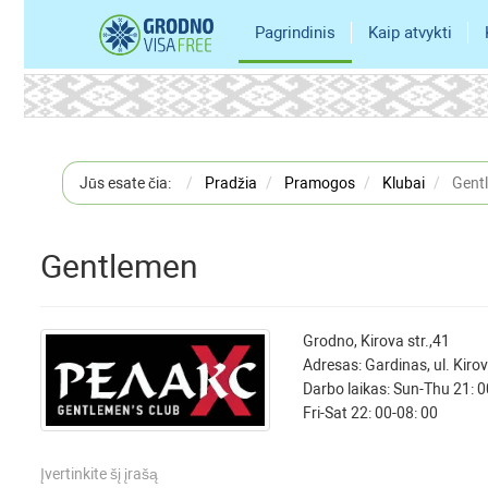
Pagrindinis
Kaip atvykti
Jūs esate čia:
Pradžia
Pramogos
Klubai
Gent
Gentlemen
Grodno, Kirova str.,41
Adresas: Gardinas, ul. Kiro
Darbo laikas: Sun-Thu 21: 
Fri-Sat 22: 00-08: 00
Įvertinkite šį įrašą