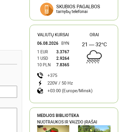
SKUBIOS PAGALBOS
tarnybų telefonai
VALIUTŲ KURSAI
ORAI
06.08.2026
BYN
21 — 32°C
1 EUR
3.3767
1 USD
2.9264
10 PLN
7.8365
+375
220V / 50 Hz
+03:00 (Europe/Minsk)
MEDIJOS BIBLIOTEKA
NUOTRAUKOS IR VAIZDO ĮRAŠAI