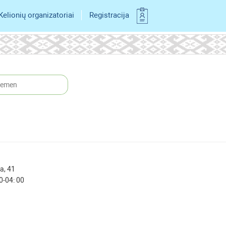
Kelionių organizatoriai
Registracija
lemen
va, 41
00-04: 00