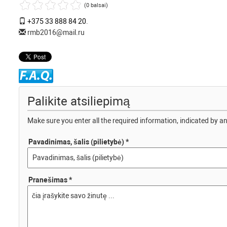
(0 balsai)
+375 33 888 84 20
.
rmb2016@mail.ru
Palikite atsiliepimą
Make sure you enter all the required information, indicated by an
Pavadinimas, šalis (pilietybė) *
Pranešimas *