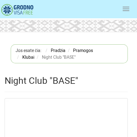
Toggl
navig
Jūs esate čia:
Pradžia
Pramogos
Klubai
Night Club "BASE"
Night Club "BASE"