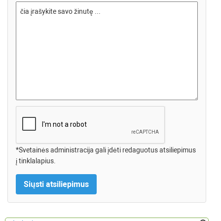
*Svetainės administracija gali įdėti redaguotus atsiliepimus
į tinklalapius.