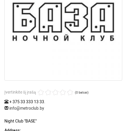
Įvertinkite šį įrašą
(0 balsai)
+ 375 33 333 13 33
.
info@metroclub.by
Night Club "BASE"
Address: