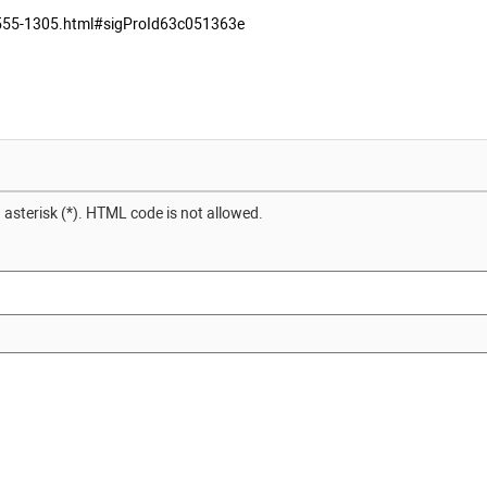
30555-1305.html#sigProId63c051363e
 asterisk (*). HTML code is not allowed.