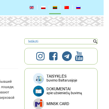
TAISYKLĖS
buvimo Baltarusijoje
 бывшей
, лошади,
DOKUMENTAI
лавают
apie užsieniečių buvimą
 верховой
MINSK CARD