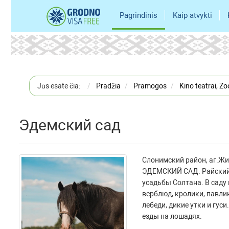
Pagrindinis
Kaip atvykti
Jūs esate čia:
Pradžia
Pramogos
Kino teatrai, Zo
Эдемский сад
Слонимский район, аг.Ж
ЭДЕМСКИЙ САД. Райский 
усадьбы Солтана. В саду 
верблюд, кролики, павли
лебеди, дикие утки и гу
езды на лошадях.