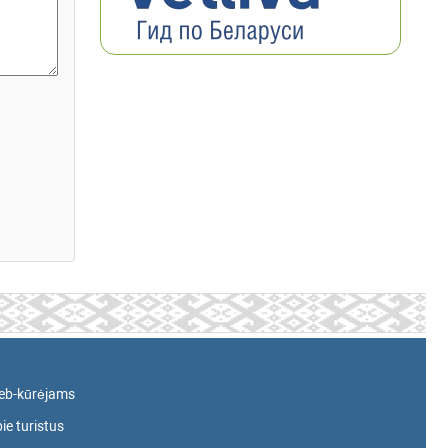
eb-kūrėjams
ie turistus