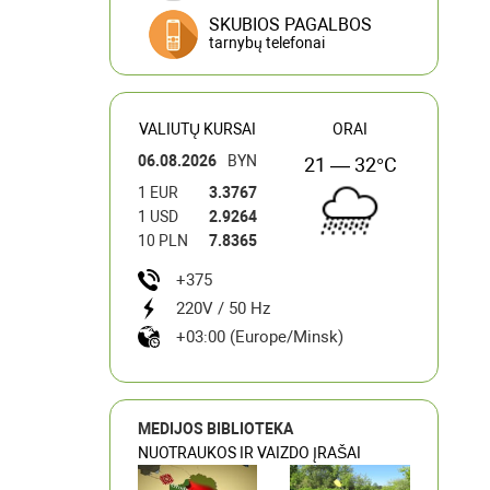
SKUBIOS PAGALBOS
tarnybų telefonai
VALIUTŲ KURSAI
ORAI
06.08.2026
BYN
21 — 32°C
1 EUR
3.3767
1 USD
2.9264
10 PLN
7.8365
+375
220V / 50 Hz
+03:00 (Europe/Minsk)
MEDIJOS BIBLIOTEKA
NUOTRAUKOS IR VAIZDO ĮRAŠAI