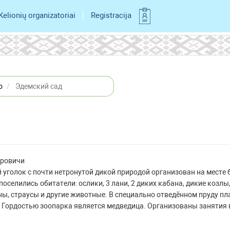
Kelionių organizatoriai
Registracija
o
Эдемский сад
ировичи
уголок с почти нетронутой дикой природой организован на месте
поселились обитатели: ослики, 3 лани, 2 диких кабана, дикие козлы
ны, страусы и другие животные. В специально отведённом пруду п
си. Гордостью зоопарка является медведица. Организованы занятия