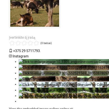
Įvertinkite šį įrašą
(0 balsai)
+375 29 5711793
.
Instagram