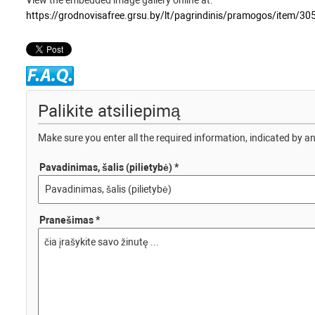
View the embedded image gallery online at:
https://grodnovisafree.grsu.by/lt/pagrindinis/pramogos/item/
Palikite atsiliepimą
Make sure you enter all the required information, indicated by an
Pavadinimas, šalis (pilietybė) *
Pranešimas *