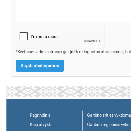
*Svetainės administracija gali įdėti redaguotus atsiliepimus į tin
Pagrindinis
Gardino srities vykdoma
Kaip atvykti
Gardino regioninis vyk