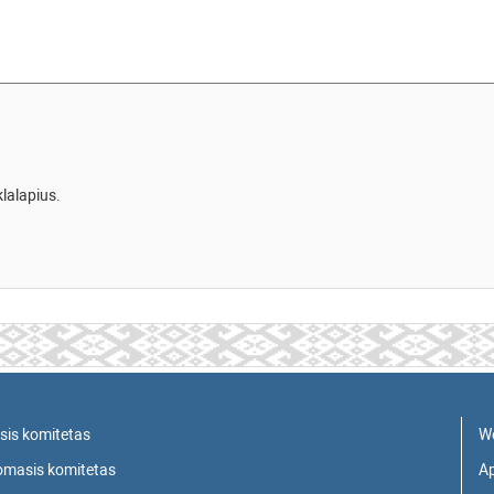
klalapius.
sis komitetas
W
domasis komitetas
Ap