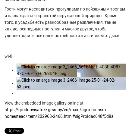
Гости могут насладиться прогулками по пейзажным тропам
и наслаждаться красотой окружающей природы. Кроме
того, в усадьбе есть разнообразные развлечения, такие
как велосипедные прогулки и многое другое, чтобы
удовлетворить все ваши потребности в активном отдыхе.
wi-fi.
View the embedded image gallery online at:
https://grodnovisafree.grsu.by/en/main/agro-tourism-
homestead/item/202968-2466.html#sigProIdac648f5d8a