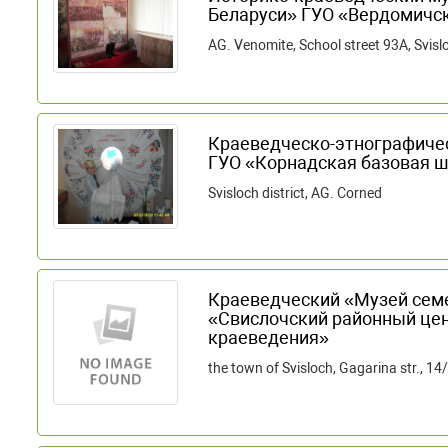
Беларуси» ГУО «Вердомичс
AG. Venomite, School street 93A, Svislo
Краеведческо-этнографиче
ГУО «Корнадская базовая 
Svisloch district, AG. Corned
Краеведческий «Музей сем
«Свислочский районный цен
краеведения»
the town of Svisloch, Gagarina str., 14