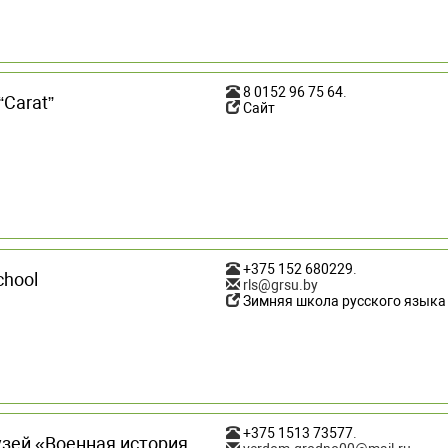
8 0152 96 75 64
.
“Carat”
Сайт
+375 152 680229
.
chool
rls@grsu.by
Зимняя школа русского языка
+375 1513 73577
.
зей «Военная история