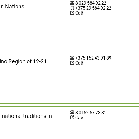
8 029 584 92 22
.
n Nations
+375 29 584 92 22
.
Сайт
+375 152 43 91 89
.
no Region of 12-21
Сайт
8 0152 57 73 81
.
ational traditions in
Сайт