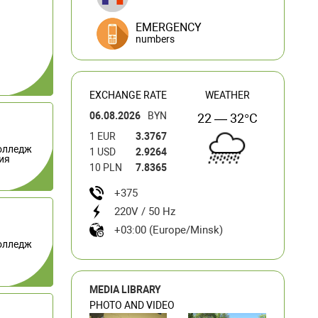
EMERGENCY
numbers
EXCHANGE RATE
WEATHER
06.08.2026
BYN
22 — 32°C
1 EUR
3.3767
олледж
1 USD
2.9264
ия
10 PLN
7.8365
+375
220V / 50 Hz
+03:00 (Europe/Minsk)
олледж
MEDIA LIBRARY
PHOTO AND VIDEO