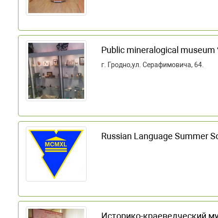
Public mineralogical museum 
г. Гродно,ул. Серафимовича, 64.
Russian Language Summer S
Историко-краеведческий му