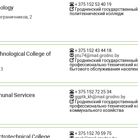
+ 375 152 53 40 19
.
nology
Гродненский государственный
политехнический колледж
пограничников, 2
+ 375 152 43 44 18
.
hnological College of
ptu74@mail.grodno.by
Гродненский государственный
профессионально-технический к
 3
бытового обслуживания населен
+ 375 152 72 25 34
.
munal Services
ggptk_kh@mail.grodno.by
Гродненский государственный
1
профессионально-технический к
коммунального хозяйства
+ 375 152 70 59 75
.
ctrotechnical College