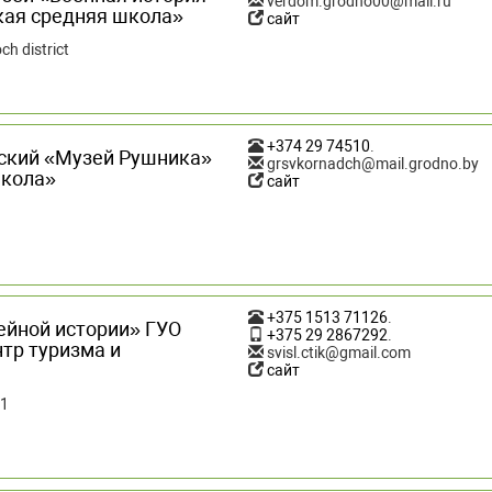
verdom.grodno00@mail.ru
кая средняя школа»
сайт
ch district
+374 29 74510
.
ский «Музей Рушника»
grsvkornadch@mail.grodno.by
школа»
сайт
+375 1513 71126
.
ейной истории» ГУО
+375 29 2867292
.
тр туризма и
svisl.ctik@gmail.com
сайт
/1