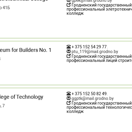
gpek@mail.grodno.by
Гродненский государственный
го 41Б
профессиональный элетротехни
колледж
+ 375 152 54 29 77
.
eum for Builders No. 1
ptu_119@mail.grodno.by
Гродненский государственный
8
профессиональный лицей строи
+ 375 152 50 82 49
.
lege of Technology
ggptk@mail.grodno.by
Гродненский государственный
, 7
профессиональный технологиче
колледж