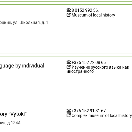
8 0152 992 56
.
Museum of local history
оцкин, ул. Школьная, д. 1
+375 152 72 08 66
.
guage by individual
Изучение русского языка как
иностранного
+375 152 91 81 67
.
ry “Vytoki”
Complex museum of local history
ки, д.134А.