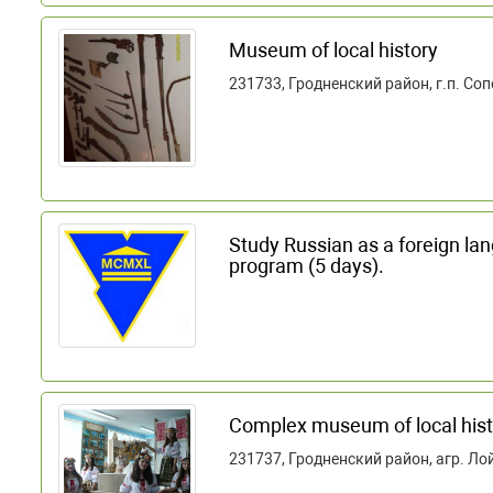
Museum of local history
231733, Гродненский район, г.п. Соп
Study Russian as a foreign lan
program (5 days).
Complex museum of local histo
231737, Гродненский район, агр. Лой