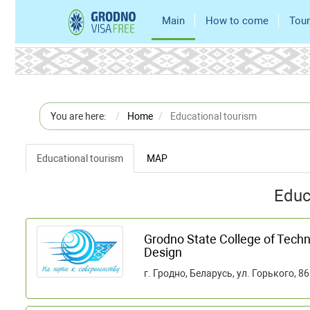
Main
How to come
Tour
You are here:
Home
Educational tourism
Educational tourism
MAP
Educ
Grodno State College of Techn
Design
г. Гродно, Беларусь, ул. Горького, 86