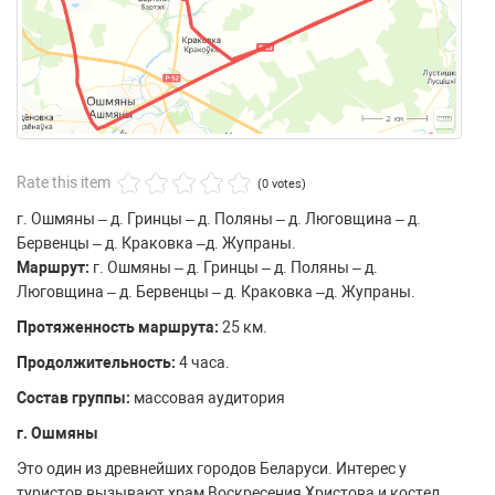
Rate this item
(0 votes)
г. Ошмяны – д. Гринцы – д. Поляны – д. Люговщина – д.
Бервенцы – д. Краковка –д. Жупраны.
Маршрут:
г. Ошмяны – д. Гринцы – д. Поляны – д.
Люговщина – д. Бервенцы – д. Краковка –д. Жупраны.
Протяженность маршрута:
25 км.
Продолжительность:
4 часа.
Состав группы:
массовая аудитория
г. Ошмяны
Это один из древнейших городов Беларуси. Интерес у
туристов вызывают храм Воскресения Христова и костел