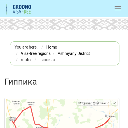
Toggl
navig
You are here:
Home
Visa-free regions
Ashmyany District
routes
Гиппика
Гиппика