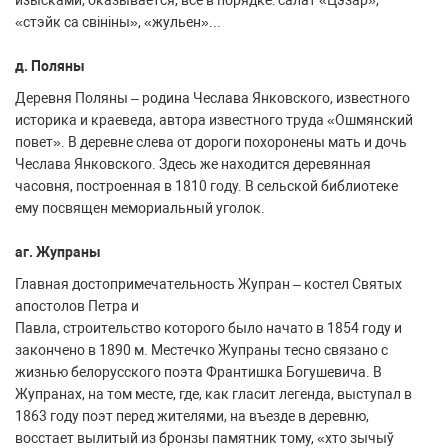
изысками, оказывается, все в порядке: салат «Цэзар»,
«стэйк са свініны», «жульен»...
д. Поляны
Деревня Поляны – родина Чеслава Янковского, известного
историка и краеведа, автора известного труда «Ошмянский
повет». В деревне слева от дороги похоронены мать и дочь
Чеслава Янковского. Здесь же находится деревянная
часовня, построенная в 1810 году. В сельской библиотеке
ему посвящен мемориальный уголок.
аг. Жупраны
Главная достопримечательность Жупран – костел Святых
апостолов Петра и
Павла, строительство которого было начато в 1854 году и
закончено в 1890 м. Местечко Жупраны тесно связано с
жизнью белорусского поэта Франтишка Богушевича. В
Жупранах, на том месте, где, как гласит легенда, выступал в
1863 году поэт перед жителями, на въезде в деревню,
восстает вылитый из бронзы памятник тому, «хто зычыў