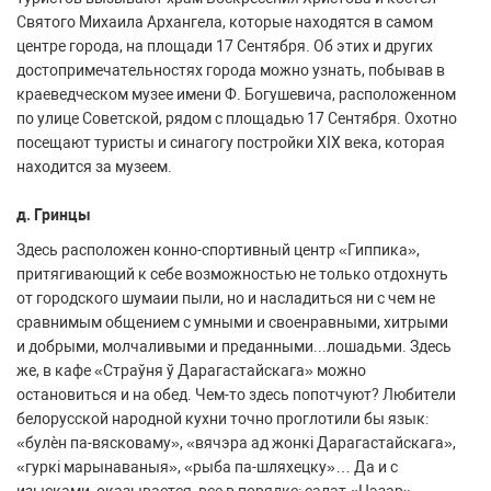
Святого Михаила Архангела, которые находятся в самом
центре города, на площади 17 Сентября. Об этих и других
достопримечательностях города можно узнать, побывав в
краеведческом музее имени Ф. Богушевича, расположенном
по улице Советской, рядом с площадью 17 Сентября. Охотно
посещают туристы и синагогу постройки XIX века, которая
находится за музеем.
д. Гринцы
Здесь расположен конно-спортивный центр «Гиппика»,
притягивающий к себе возможностью не только отдохнуть
от городского шумаии пыли, но и насладиться ни с чем не
сравнимым общением с умными и своенравными, хитрыми
и добрыми, молчаливыми и преданными...лошадьми. Здесь
же, в кафе «Страўня ў Дарагастайскага» можно
остановиться и на обед. Чем-то здесь попотчуют? Любители
белорусской народной кухни точно проглотили бы язык:
«булѐн па-вясковаму», «вячэра ад жонкі Дарагастайскага»,
«гуркі марынаваныя», «рыба па-шляхецку»… Да и с