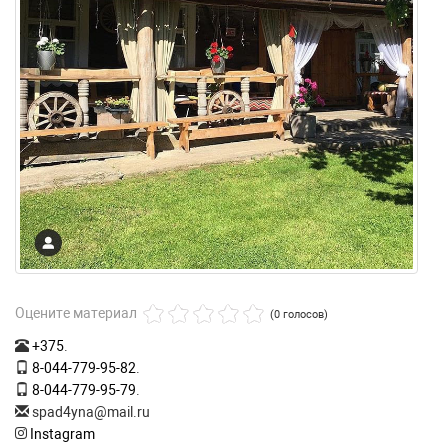
Оцените материал
(0 голосов)
+375
.
8-044-779-95-82
.
8-044-779-95-79
.
spad4yna@mail.ru
Instagram