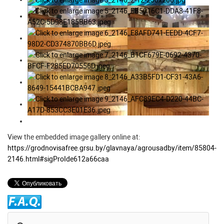
View the embedded image gallery online at:
https://grodnovisafree.grsu.by/glavnaya/agrousadby/item/85804-
2146.html#sigProIde612a66caa