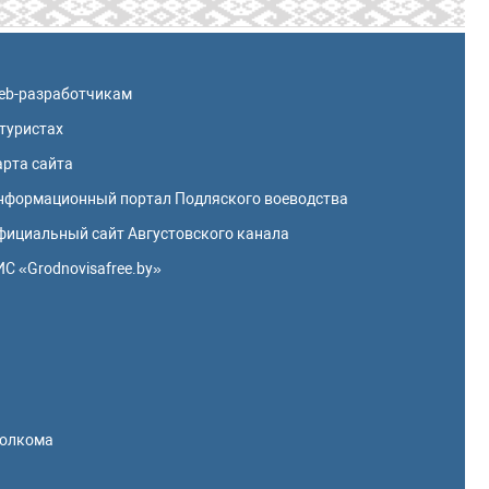
eb-разработчикам
 туристах
арта сайта
нформационный портал Подляского воеводства
фициальный сайт Августовского канала
ИС «Grodnovisafree.by»
полкома