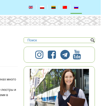
енах много
и
е люстры и
ами в