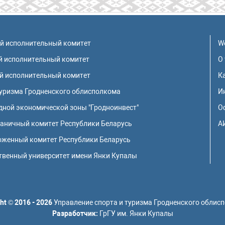
ой исполнительный комитет
W
й исполнительный комитет
О
й исполнительный комитет
К
туризма Гродненского облисполкома
И
ной экономической зоны "Гродноинвест"
О
раничный комитет Республики Беларусь
А
оженный комитет Республики Беларусь
твенный университет имени Янки Купалы
ht
©
2016 - 2026
Управление спорта и туризма Гродненского облис
Разработчик:
ГрГУ им. Янки Купалы