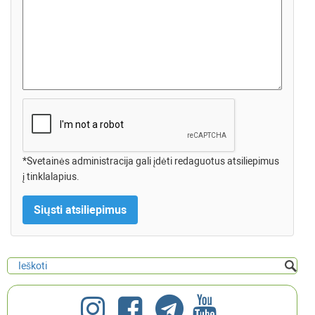
*Svetainės administracija gali įdėti redaguotus atsiliepimus
į tinklalapius.