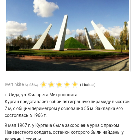
Įvertinkite šį įrašą
(1 balsas)
г. Лида, ул. Филарета Митрополита
Курган представляет собой пятигранную пирамиду высотой
7 м, с общим периметром у основания 55 м. Закладка его
состоялась в 1966 г.
9 мая 1967 г. у Кургана была захоронена урна с прахом
Неизвестного солдата, останки которого были найдены у
деревни Чеховцы.