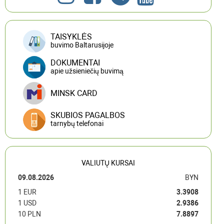
TAISYKLĖS
buvimo Baltarusijoje
DOKUMENTAI
apie užsieniečių buvimą
MINSK CARD
SKUBIOS PAGALBOS
tarnybų telefonai
VALIUTŲ KURSAI
09.08.2026
BYN
1 EUR
3.3908
1 USD
2.9386
10 PLN
7.8897