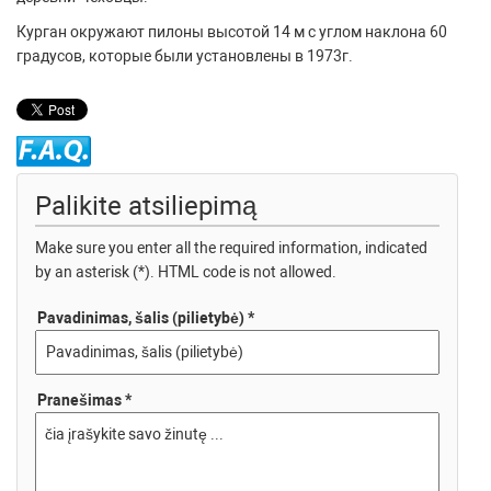
Курган окружают пилоны высотой 14 м с углом наклона 60
градусов, которые были установлены в 1973г.
Palikite atsiliepimą
Make sure you enter all the required information, indicated
by an asterisk (*). HTML code is not allowed.
Pavadinimas, šalis (pilietybė) *
Pranešimas *