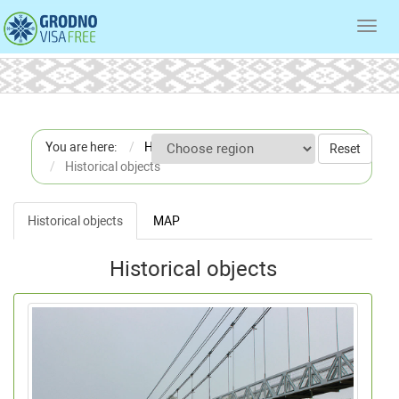
Toggl
navig
You are here:
Home
Reset
Historical objects
Historical objects
MAP
Historical objects