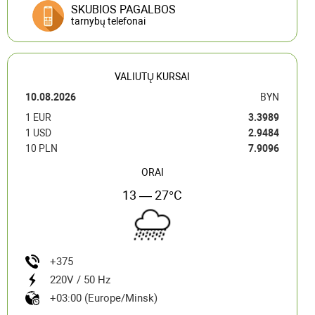
SKUBIOS PAGALBOS
tarnybų telefonai
VALIUTŲ KURSAI
10.08.2026
BYN
1 EUR
3.3989
1 USD
2.9484
10 PLN
7.9096
ORAI
13 — 27°C
+375
220V / 50 Hz
+03:00 (Europe/Minsk)