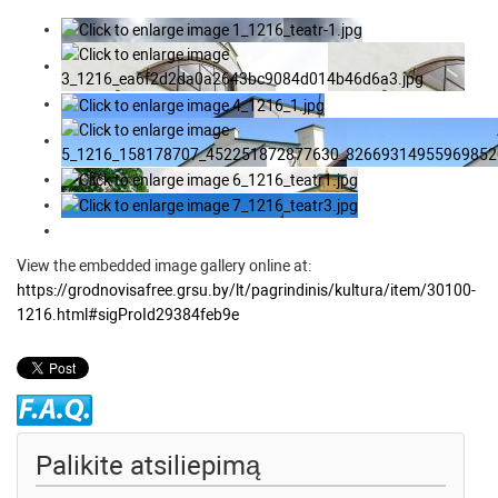
View the embedded image gallery online at:
https://grodnovisafree.grsu.by/lt/pagrindinis/kultura/item/30100-
1216.html#sigProId29384feb9e
Palikite atsiliepimą