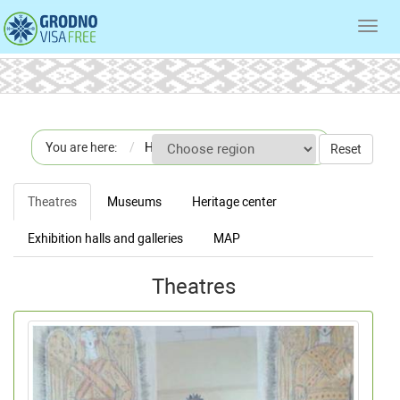
Toggl
navig
You are here:
Home
Culture
Reset
Theatres
Museums
Heritage center
Exhibition halls and galleries
MAP
Theatres