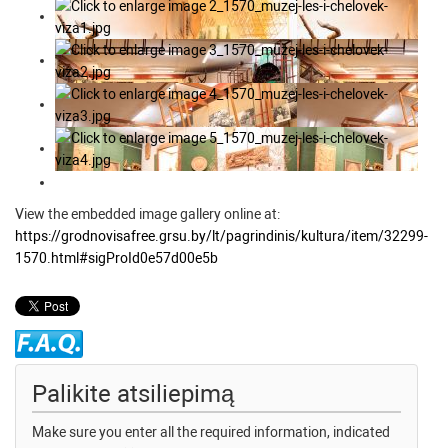
View the embedded image gallery online at:
https://grodnovisafree.grsu.by/lt/pagrindinis/kultura/item/32299-
1570.html#sigProId0e57d00e5b
Palikite atsiliepimą
Make sure you enter all the required information, indicated