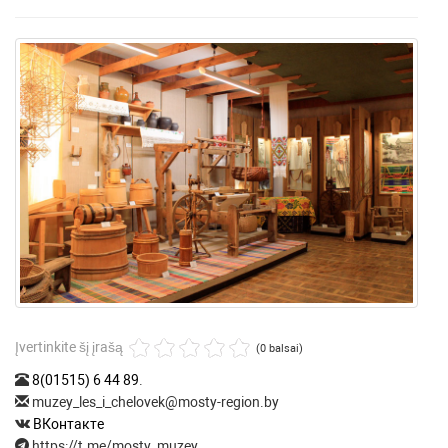
Įvertinkite šį įrašą
(0 balsai)
8(01515) 6 44 89
.
muzey_les_i_chelovek@mosty-region.by
ВКонтакте
https://t.me/mosty_muzey