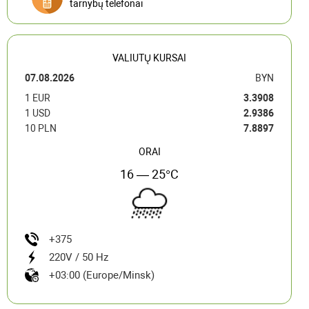
tarnybų telefonai
VALIUTŲ KURSAI
07.08.2026
BYN
1 EUR
3.3908
1 USD
2.9386
10 PLN
7.8897
ORAI
16 — 25°C
+375
220V / 50 Hz
+03:00 (Europe/Minsk)