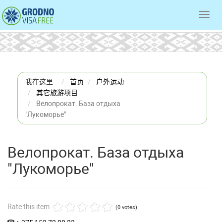
Toggl
navig
我在这里:
首页
户外运动
其它旅游项目
Велопрокат. База отдыха
"Лукоморье"
Велопрокат. База отдыха
"Лукоморье"
Rate this item
(0 votes)