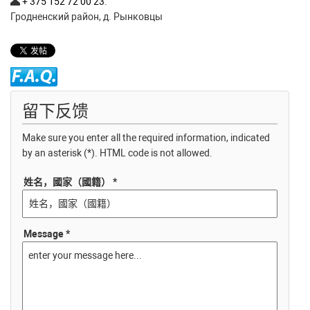
+ 375 152 72 00 23
.
Гродненский район, д. Рынковцы
留下反馈
Make sure you enter all the required information, indicated
by an asterisk (*). HTML code is not allowed.
姓名，國家（國籍） *
Message *