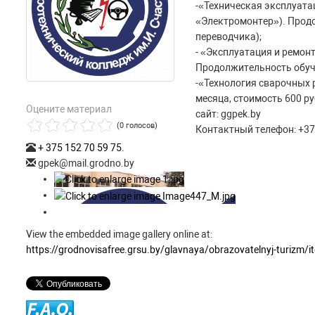
-«Техническая эксплуата
«Электромонтер»). Продо
переводчика);
- «Эксплуатация и ремон
Продолжительность обучен
-«Технология сварочных
месяца, стоимость 600 ру
Оцените материал
сайт: ggpek.by
(0 голосов)
Контактный телефон: +375
+ 375 152 70 59 75
.
gpek@mail.grodno.by
View the embedded image gallery online at:
https://grodnovisafree.grsu.by/glavnaya/obrazovatelnyj-turizm