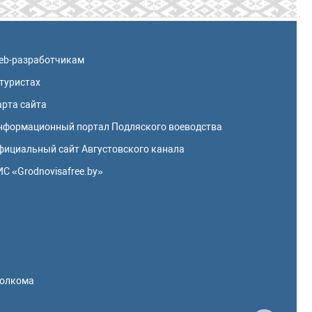
eb-разработчикам
 туристах
арта сайта
нформационный портал Подляского воеводства
фициальный сайт Августовского канала
ИС «Grodnovisafree.by»
полкома