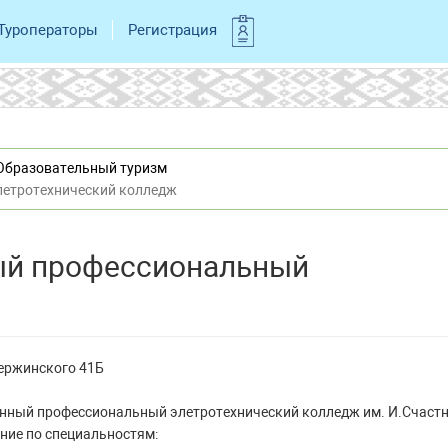
Туроператоры
Регистрация
Образовательный туризм
летротехнический колледж
ый профессиональный
 Держинского 41Б
енный профессиональный элетротехнический колледж им. И.Счаст
ние по специальностям: