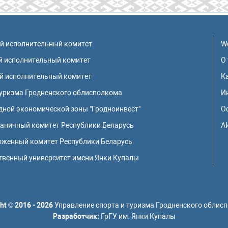
ой исполнительный комитет
W
й исполнительный комитет
О
й исполнительный комитет
К
туризма Гродненского облисполкома
И
ной экономической зоны "Гродноинвест"
О
раничный комитет Республики Беларусь
А
оженный комитет Республики Беларусь
твенный университет имени Янки Купалы
ht
©
2016 - 2026
Управление спорта и туризма Гродненского облис
Разработчик:
ГрГУ им. Янки Купалы