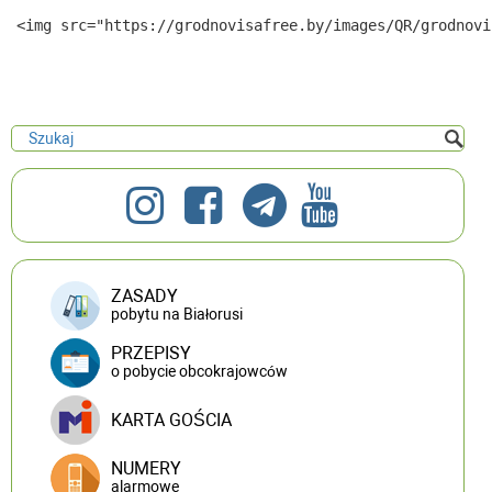
ZASADY
pobytu na Białorusi
PRZEPISY
o pobycie obcokrajowców
KARTA GOŚCIA
NUMERY
alarmowe