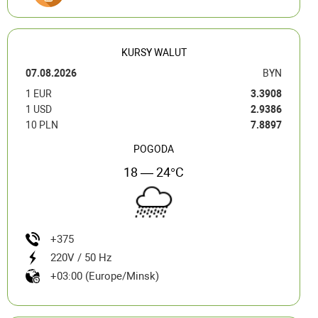
KURSY WALUT
07.08.2026
BYN
1 EUR
3.3908
1 USD
2.9386
10 PLN
7.8897
POGODA
18 — 24°C
+375
220V / 50 Hz
+03:00 (Europe/Minsk)