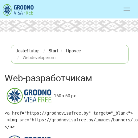
Toggl
navig
Jesteś tutaj:
Start
Прочее
Webdeveloperom
Web-разработчикам
160 x 60 px
<a href="https://grodnovisafree.by" target="_blank">

 <img src="https://grodnovisafree.by/images/banners/lo
</a>