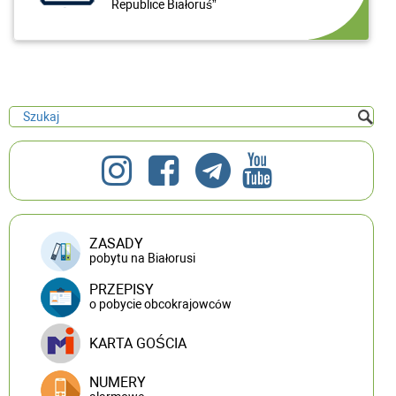
Republice Białoruś”
ZASADY
pobytu na Białorusi
PRZEPISY
o pobycie obcokrajowców
KARTA GOŚCIA
NUMERY