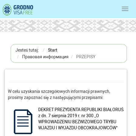
Toggl
navig
Jesteś tutaj:
Start
Правовая информация
PRZEPISY
W celu uzyskania szczegółowych informacji prawnych,
prosimy zapoznać się z następującymi przepisami:
DEKRET PREZYDENTA REPUBLIKI BIAŁORUŚ
z dn. 7 sierpnia 2019 r. nr 300 „O
WPROWADZENIU BEZWIZOWEGO TRYBU
WJAZDU I WYJAZDU OBCOKRAJOWCÓW”