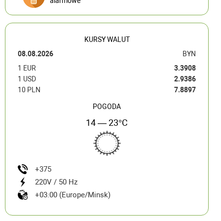
alarmowe
KURSY WALUT
08.08.2026
BYN
1 EUR
3.3908
1 USD
2.9386
10 PLN
7.8897
POGODA
14 — 23°C
+375
220V / 50 Hz
+03:00 (Europe/Minsk)