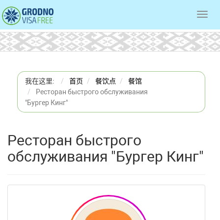
Toggl
navig
我在这里:
首页
餐饮点
餐馆
Ресторан быстрого обслуживания
"Бургер Кинг"
Ресторан быстрого
обслуживания "Бургер Кинг"