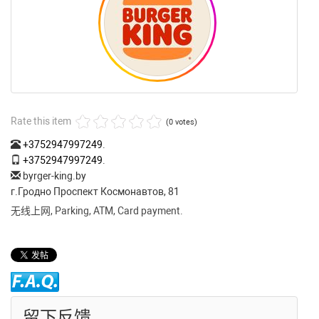
Rate this item
(0 votes)
+3752947997249
.
+3752947997249
.
byrger-king.by
г.Гродно Проспект Космонавтов, 81
无线上网, Parking, ATM, Card payment.
留下反馈