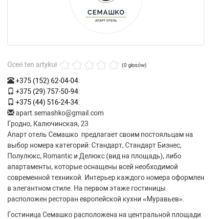
Oceń ten artykuł
(0 głosów)
+375 (152) 62-04-04
.
+375 (29) 757-50-94
.
+375 (44) 516-24-34
.
apart.semashko@gmail.com
Гродно, Калючинская, 23
Апарт отель Семашко предлагает своим постояльцам на
выбор номера категорий: Стандарт, Стандарт Бизнес,
Полулюкс, Romantic и Делюкс (вид на площадь), либо
апартаменты, которые оснащены всей необходимой
современной техникой. Интерьер каждого номера оформлен
в элегантном стиле. На первом этаже гостиницы
расположен ресторан европейской кухни «Муравьев».
Гостиница Семашко расположена на центральной площади