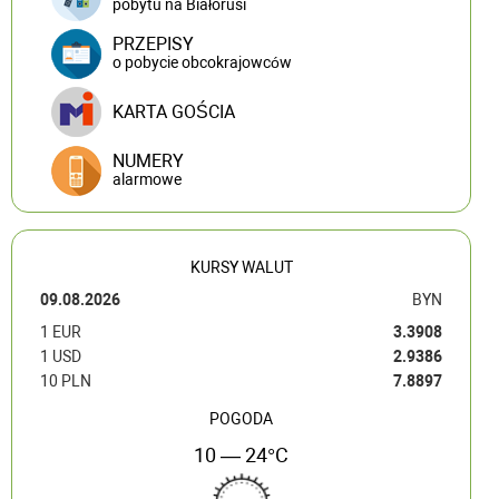
pobytu na Białorusi
PRZEPISY
o pobycie obcokrajowców
KARTA GOŚCIA
NUMERY
alarmowe
KURSY WALUT
09.08.2026
BYN
1 EUR
3.3908
1 USD
2.9386
10 PLN
7.8897
POGODA
10 — 24°C