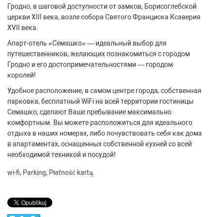
Гродно, в шаговой доступности от замков, Борисоглебской
церкви XIII века, возле собора Святого Франциска Ксаверия
XVII века.
Апарт-отель «Семашко» — идеальный выбор для
путешественников, желающих познакомиться с городом
Гродно и его достопримечательностями — городом
королей!
Удобное расположение, в самом центре города, собственная
парковка, бесплатный WiFi на всей территории гостиницы
Семашко, сделают Ваше пребывание максимально
комфортным. Вы можете расположиться для идеального
отдыха в наших номерах, либо почувствовать себя как дома
в апартаментах, оснащенных собственной кухней со всей
необходимой техникой и посудой!
wi-fi, Parking, Płatność kartą.