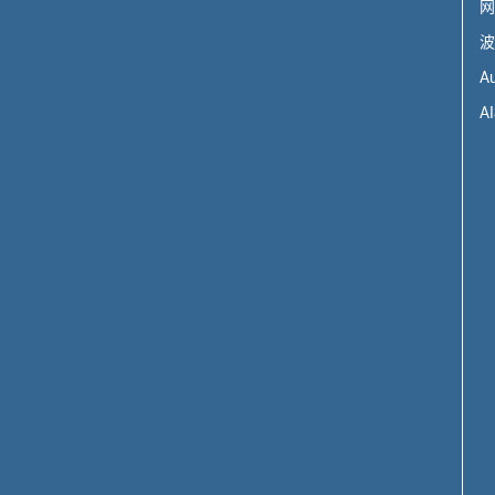
网
波
A
AI