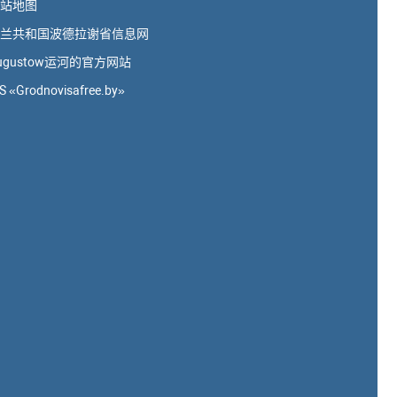
站地图
兰共和国波德拉谢省信息网
ugustow运河的官方网站
S «Grodnovisafree.by»