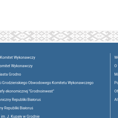
 Komitet Wykonawczy
W
Komitet Wykonawczy
O 
iasta Grodno
M
tyki Grodzieńskiego Obwodowego Komitetu Wykonawczego
Po
refy ekonomicznej "Grodnoinwest"
Of
iczny Republiki Białoruś
AI
y Republiki Białoruś
im. J. Kupały w Grodnie