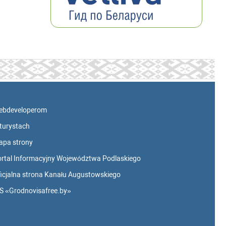
ebdeveloperom
turystach
apa strony
rtal Informacyjny Województwa Podlaskiego
icjalna strona Kanału Augustowskiego
S «Grodnovisafree.by»