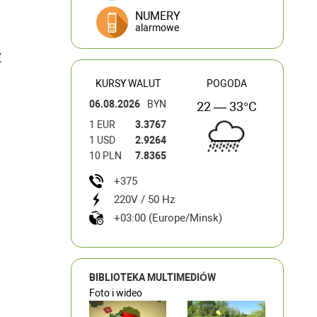
NUMERY
alarmowe
/
KURSY WALUT
POGODA
06.08.2026
BYN
22 — 33°C
1 EUR
3.3767
1 USD
2.9264
10 PLN
7.8365
+375
220V / 50 Hz
+03:00 (Europe/Minsk)
BIBLIOTEKA MULTIMEDIÓW
Foto i wideo