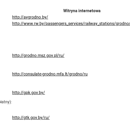
Witryna internetowa
http://avgrodno.by/
http://www.rw.by/passengers_services/railway_stations/grodno
http://grodno.msz.gov.pl/ru/
http://consulate-grodno.mfa.lt/grodno/ru
http://gpk.gov.by/
łatny):
http://gtk.gov.by/ru/