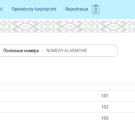
ać
Operatorzy turystyczni
Rejestracja
Полезные номера
NUMERY ALARMOWE
101
102
103