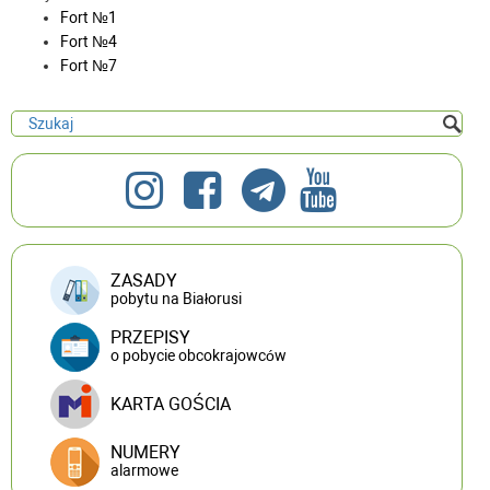
Fort №1
Fort №4
Fort №7
ZASADY
pobytu na Białorusi
PRZEPISY
o pobycie obcokrajowców
KARTA GOŚCIA
NUMERY
alarmowe