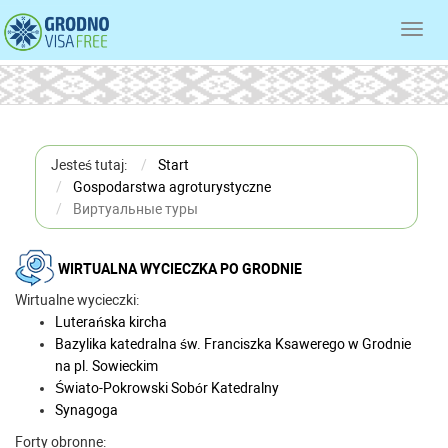
Toggl
navig
Jesteś tutaj:
Start
Gospodarstwa agroturystyczne
Виртуальные туры
WIRTUALNA WYCIECZKA PO GRODNIE
Wirtualne wycieczki:
Luterańska kircha
Bazylika katedralna św. Franciszka Ksawerego w Grodnie
na pl. Sowieckim
Świato-Pokrowski Sobór Katedralny
Synagoga
Forty obronne: