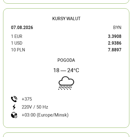
KURSY WALUT
07.08.2026
BYN
1 EUR
3.3908
1 USD
2.9386
10 PLN
7.8897
POGODA
18 — 24°C
+375
220V / 50 Hz
+03:00 (Europe/Minsk)