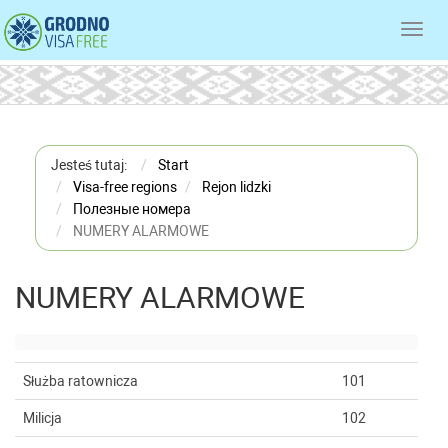
Toggl
navig
Jesteś tutaj:
Start
Visa-free regions
Rejon lidzki
Полезные номера
NUMERY ALARMOWE
NUMERY ALARMOWE
Służba ratownicza
101
Milicja
102