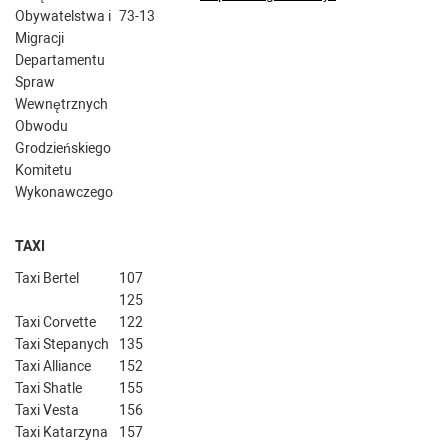
Obywatelstwa i
73-13
Migracji
Departamentu
Spraw
Wewnętrznych
Obwodu
Grodzieńskiego
Komitetu
Wykonawczego
TAXI
Taxi Bertel
107
125
Taxi Corvette
122
Taxi Stepanych
135
Taxi Alliance
152
Taxi Shatle
155
Taxi Vesta
156
Taxi Katarzyna
157