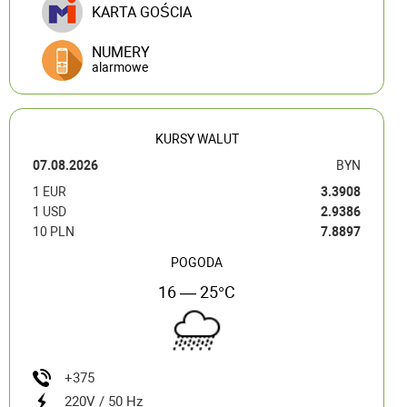
KARTA GOŚCIA
NUMERY
alarmowe
KURSY WALUT
07.08.2026
BYN
1 EUR
3.3908
1 USD
2.9386
10 PLN
7.8897
POGODA
16 — 25°C
+375
220V / 50 Hz