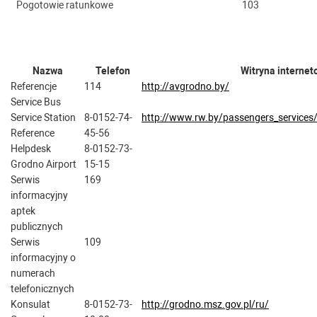
Pogotowie ratunkowe
103
Nazwa
Telefon
Witryna interne
Referencje
114
http://avgrodno.by/
Service Bus
Service Station
8-0152-74-
http://www.rw.by/passengers_services/
Reference
45-56
Helpdesk
8-0152-73-
Grodno Airport
15-15
Serwis
169
informacyjny
aptek
publicznych
Serwis
109
informacyjny o
numerach
telefonicznych
Konsulat
8-0152-73-
http://grodno.msz.gov.pl/ru/