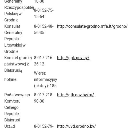
Generalny
10-00
Rzeczypospolitej
8-0152-75-
Polskiej w
15-64
Grodnie
Konsulat
8-0152-48-
http://consulate-grodno.mfa.lt/grodno/
Generalny
56-35
Republiki
Litewskiej w
Grodnie
Komitet granicy
8-017-216-
http://gpk.gov.by/
państwowej z
26-12
Białorusią
Wiersz
hotline
informacyjny
(płatny): 185
Państwowego
8-017-218-
http://gtk.gov.by/ru/
Komitetu
90-00
Celnego
Republiki
Białorusi
Urząd
8-0152-79-
http://uvd.grodno.by/