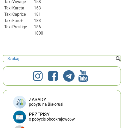
Taxi Voyage
158
Taxi Kareta
163
Taxi Caprice
181
Taxi Euro+
183
Taxi Prestige
186
1800
ZASADY
pobytu na Białorusi
PRZEPISY
o pobycie obcokrajowców