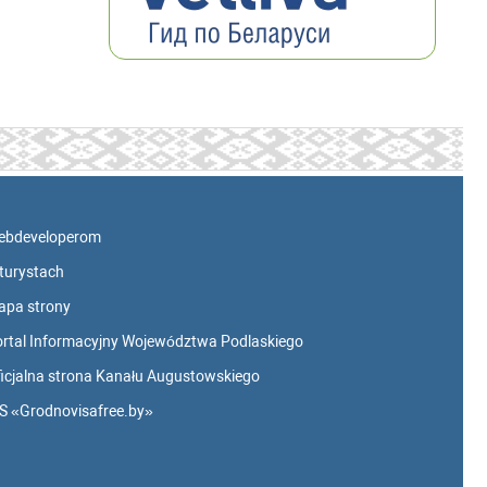
ebdeveloperom
turystach
apa strony
rtal Informacyjny Województwa Podlaskiego
icjalna strona Kanału Augustowskiego
S «Grodnovisafree.by»