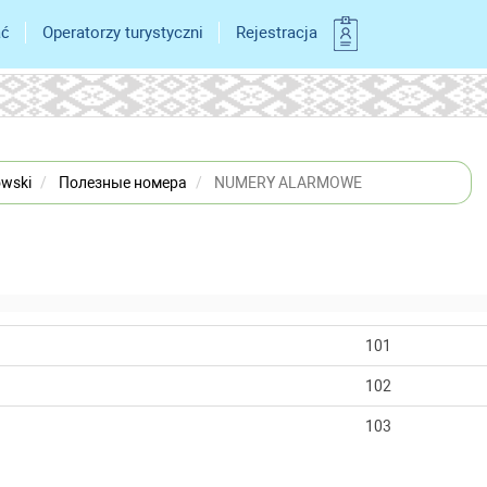
ać
Operatorzy turystyczni
Rejestracja
owski
Полезные номера
NUMERY ALARMOWE
101
102
103