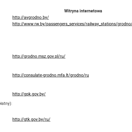
Witryna internetowa
http://avgrodno.by/
http://www.rw.by/passengers_services/railway_stations/grodno
http://grodno.msz.gov.pl/ru/
http://consulate-grodno.mfa.lt/grodno/ru
http://gpk.gov.by/
łatny):
http://gtk.gov.by/ru/