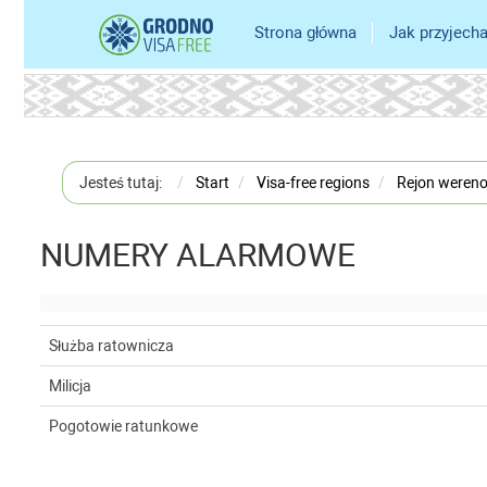
Strona główna
Jak przyjech
Jesteś tutaj:
Start
Visa-free regions
Rejon weren
NUMERY ALARMOWE
Służba ratownicza
Milicja
Pogotowie ratunkowe