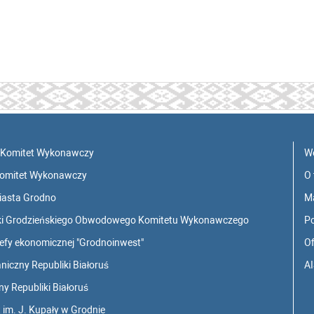
 Komitet Wykonawczy
W
Komitet Wykonawczy
O 
iasta Grodno
M
tyki Grodzieńskiego Obwodowego Komitetu Wykonawczego
Po
refy ekonomicznej "Grodnoinwest"
Of
iczny Republiki Białoruś
AI
y Republiki Białoruś
im. J. Kupały w Grodnie