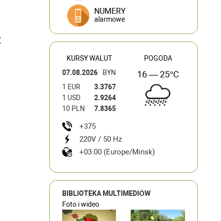
NUMERY
alarmowe
/
KURSY WALUT
POGODA
07.08.2026
BYN
16 — 25°C
1 EUR
3.3767
1 USD
2.9264
10 PLN
7.8365
+375
220V / 50 Hz
+03:00 (Europe/Minsk)
BIBLIOTEKA MULTIMEDIÓW
Foto i wideo